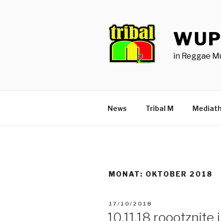
Zum
Inhalt
springen
WUP
in Reggae M
News
Tribal M
Mediat
MONAT:
OKTOBER 2018
VERÖFFENTLICHT
17/10/2018
AM
10.11.18 roootznite 