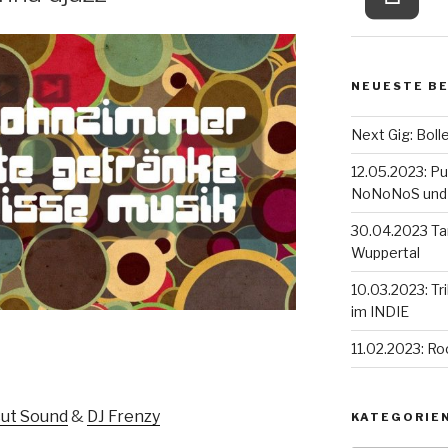
NEUESTE B
Next Gig: Boll
12.05.2023: P
NoNoNoS und T
30.04.2023 Ta
Wuppertal
10.03.2023: T
im INDIE
11.02.2023: Ro
cut Sound
&
DJ Frenzy
KATEGORIE