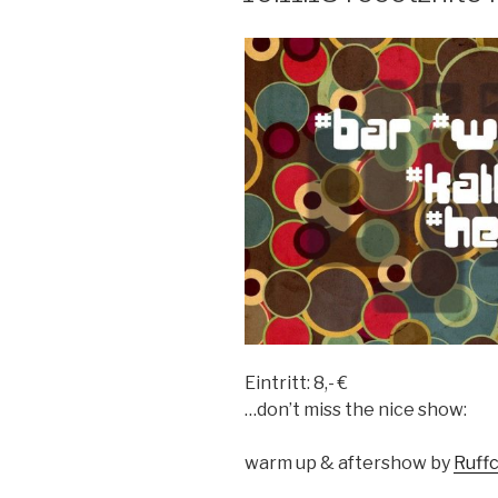
Eintritt: 8,- €
…don’t miss the nice show:
warm up & aftershow by
Ruff