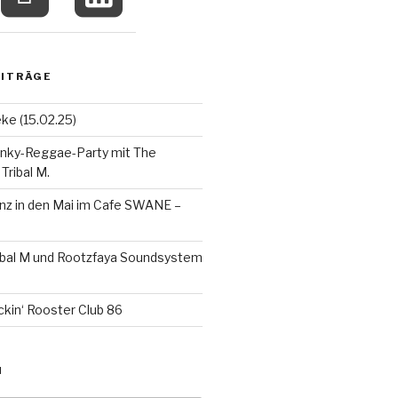
EITRÄGE
eke (15.02.25)
unky-Reggae-Party mit The
ribal M.
nz in den Mai im Cafe SWANE –
ribal M und Rootzfaya Soundsystem
ckin‘ Rooster Club 86
N