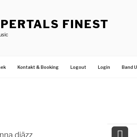
PERTALS FINEST
usic
hek
Kontakt & Booking
Logout
Login
Band 
inna djäzz