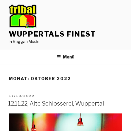
Zum
Inhalt
springen
WUPPERTALS FINEST
in Reggae Music
Menü
MONAT:
OKTOBER 2022
VERÖFFENTLICHT
17/10/2022
AM
12.11.22, Alte Schlosserei, Wuppertal