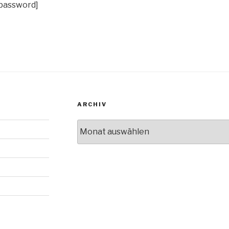
password]
ARCHIV
Archiv