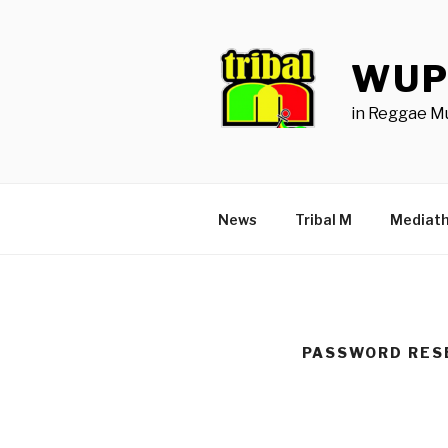
Zum
Inhalt
springen
WUP
in Reggae M
News
Tribal M
Mediat
PASSWORD RES