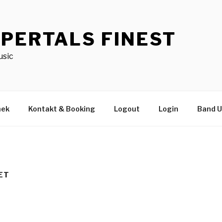
PERTALS FINEST
usic
hek
Kontakt & Booking
Logout
Login
Band 
ET